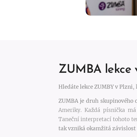
ZUMBA lekce v
Hledáte lekce ZUMBY v Plzni
,
ZUMBA je druh skupinového c
Ameriky. Každá písnička má s
Taneční interpretací tohoto t
tak vzniká okamžitá závislost 