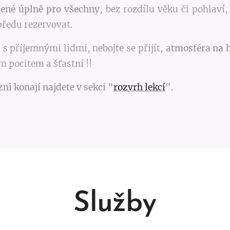
čené úplně pro všechny
, bez rozdílu věku či pohlaví
předu rezervovat.
 s příjemnými lidmi, nebojte se přijít,
atmosféra na h
 pocitem a šťastní !!
ni konají najdete v sekci "
rozvrh lekcí
".
Služby